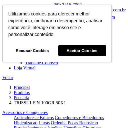
(69) 3416-7002
televendas@machadaomaquinas.com.br
Facebook
Utilizamos cookies para oferecer melhor
Instagram
experiência, melhorar o desempenho, analisar
Inicial
como você interage em nosso site e
Sobre Nós
personalizar conteúdo.
Servicos
Portal do Representante
Universidade Machadão
Recusar Cookies
Aceitar Cookies
Contato
Fale Conosco
Trabalhe Conosco
Loja Virtual
Voltar
Principal
Produtos
Pecuaria
TRISSULFIN 100GR 50X1
Acessorios e Congeneres
Aplicadores e Brincos
Comedouros e Bebedouros
Higienizacao
Luvas
Ordenha
Pecas Reposicao
Pistolas/seringas e Agulhas
Utensilios Cirurgicos