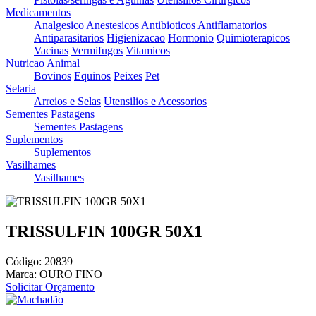
Medicamentos
Analgesico
Anestesicos
Antibioticos
Antiflamatorios
Antiparasitarios
Higienizacao
Hormonio
Quimioterapicos
Vacinas
Vermifugos
Vitamicos
Nutricao Animal
Bovinos
Equinos
Peixes
Pet
Selaria
Arreios e Selas
Utensilios e Acessorios
Sementes Pastagens
Sementes Pastagens
Suplementos
Suplementos
Vasilhames
Vasilhames
TRISSULFIN 100GR 50X1
Código: 20839
Marca: OURO FINO
Solicitar Orçamento